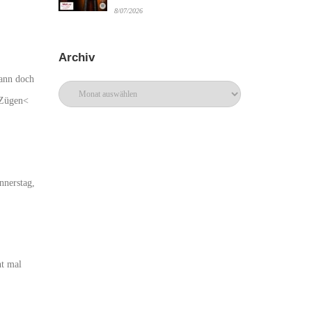
8/07/2026
Archiv
dann doch
Archiv
 Zügen<
nnerstag,
ht mal