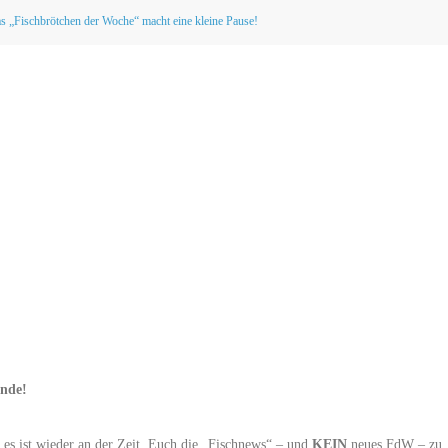
s „Fischbrötchen der Woche“ macht eine kleine Pause!
inde!
 es ist wieder an der Zeit, Euch die „Fischnews“ – und
KEIN
neues FdW – zu