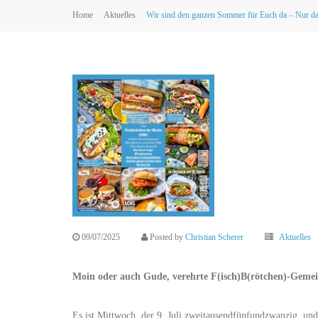
Home
Aktuelles
Wir sind den ganzen Sommer für Euch da – Nur da
09/07/2025
Posted by
Christian Scherer
Aktuelles
Moin oder auch Gude, verehrte F(isch)B(rötchen)-Geme
Es ist Mittwoch, der 9. Juli zweitausendfünfundzwanzig, und