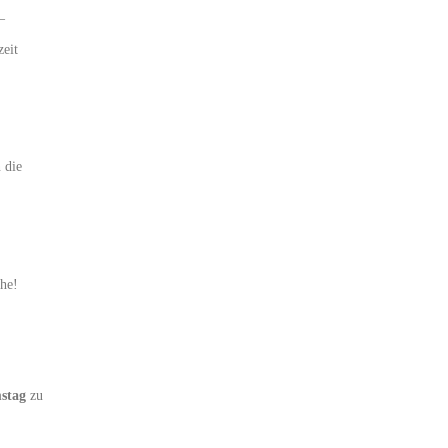
–
eit
 die
he!
mstag
zu