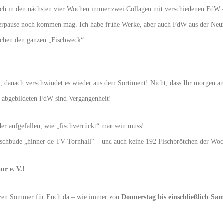
ch in den nächsten vier Wochen immer zwei Collagen mit verschiedenen FdW 
erpause noch kommen mag. Ich habe frühe Werke, aber auch FdW aus der Neuz
ischen den ganzen „Fischweck“.
 danach verschwindet es wieder aus dem Sortiment! Nicht, dass Ihr morgen an
 abgebildeten FdW sind Vergangenheit!
der aufgefallen, wie „fischverrückt“ man sein muss!
schbude „hinner de TV-Tornhall“ – und auch keine 192 Fischbrötchen der Woc
ur e. V.!
anzen Sommer für Euch da – wie immer von
Donnerstag bis einschließlich Sa