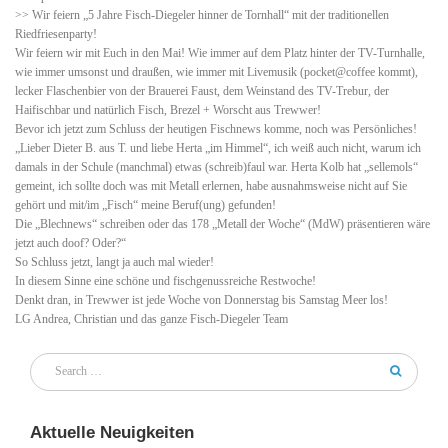
>> Wir feiern „5 Jahre Fisch-Diegeler hinner de Tornhall“ mit der traditionellen
Riedfriesenparty!
Wir feiern wir mit Euch in den Mai! Wie immer auf dem Platz hinter der TV-Turnhalle,
wie immer umsonst und draußen, wie immer mit Livemusik (pocket@coffee kommt),
lecker Flaschenbier von der Brauerei Faust, dem Weinstand des TV-Trebur, der
Haifischbar und natürlich Fisch, Brezel + Worscht aus Trewwer!
Bevor ich jetzt zum Schluss der heutigen Fischnews komme, noch was Persönliches!
„Lieber Dieter B. aus T. und liebe Herta „im Himmel“, ich weiß auch nicht, warum ich
damals in der Schule (manchmal) etwas (schreib)faul war. Herta Kolb hat „sellemols“
gemeint, ich sollte doch was mit Metall erlernen, habe ausnahmsweise nicht auf Sie
gehört und mit/im „Fisch“ meine Beruf(ung) gefunden!
Die „Blechnews“ schreiben oder das 178 „Metall der Woche“ (MdW) präsentieren wäre
jetzt auch doof? Oder?“
So Schluss jetzt, langt ja auch mal wieder!
In diesem Sinne eine schöne und fischgenussreiche Restwoche!
Denkt dran, in Trewwer ist jede Woche von Donnerstag bis Samstag Meer los!
LG Andrea, Christian und das ganze Fisch-Diegeler Team
Aktuelle Neuigkeiten