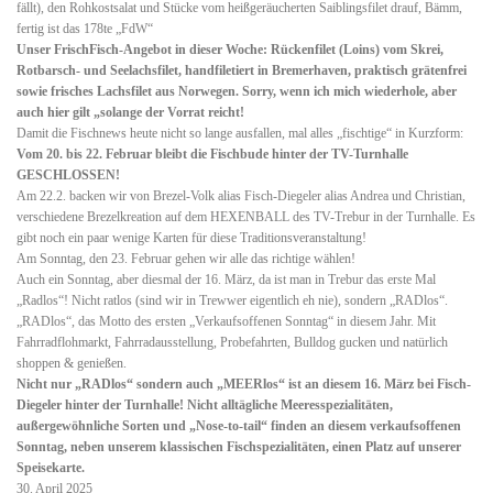
fällt), den Rohkostsalat und Stücke vom heißgeräucherten Saiblingsfilet drauf, Bämm,
fertig ist das 178te „FdW“
Unser FrischFisch-Angebot in dieser Woche: Rückenfilet (Loins) vom Skrei,
Rotbarsch- und Seelachsfilet, handfiletiert in Bremerhaven, praktisch grätenfrei
sowie frisches Lachsfilet aus Norwegen. Sorry, wenn ich mich wiederhole, aber
auch hier gilt „solange der Vorrat reicht!
Damit die Fischnews heute nicht so lange ausfallen, mal alles „fischtige“ in Kurzform:
Vom 20. bis 22. Februar bleibt die Fischbude hinter der TV-Turnhalle
GESCHLOSSEN!
Am 22.2. backen wir von Brezel-Volk alias Fisch-Diegeler alias Andrea und Christian,
verschiedene Brezelkreation auf dem HEXENBALL des TV-Trebur in der Turnhalle. Es
gibt noch ein paar wenige Karten für diese Traditionsveranstaltung!
Am Sonntag, den 23. Februar gehen wir alle das richtige wählen!
Auch ein Sonntag, aber diesmal der 16. März, da ist man in Trebur das erste Mal
„Radlos“! Nicht ratlos (sind wir in Trewwer eigentlich eh nie), sondern „RADlos“.
„RADlos“, das Motto des ersten „Verkaufsoffenen Sonntag“ in diesem Jahr. Mit
Fahrradflohmarkt, Fahrradausstellung, Probefahrten, Bulldog gucken und natürlich
shoppen & genießen.
Nicht nur „RADlos“ sondern auch „MEERlos“ ist an diesem 16. März bei Fisch-
Diegeler hinter der Turnhalle! Nicht alltägliche Meeresspezialitäten,
außergewöhnliche Sorten und „Nose-to-tail“ finden an diesem verkaufsoffenen
Sonntag, neben unserem klassischen Fischspezialitäten, einen Platz auf unserer
Speisekarte.
30. April 2025