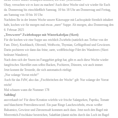
Okay, versuchen wir es kurz zu machen! Auch diese Woche sind wir wieder für Euch
da. Donnerstag bis einschließlich Samstag. 10 bis 18 Uhr am Donnerstag und Freitag,
am Samstag von 10 bis 16 Uhr.
Nachdem Ihr in der letzten Woche unsere Käsesuppe mit Lachsspätzle förmlich inhaliert
habt, kochen wir für morgen mal etwas „meer“ Suppe. Ab morgen, also Donnerstag den
6. Februar 2025
„Trewwerer“ Zwiebelsuppe mit Winterkabeljau (Skrei)
Für die kochen wir eine Suppe aus reichlich Zwiebeln (natürlich aus Trebur von der
Fam. Dörr), Knoblauch, Olivenöl, Weißwein, Thymian, Geflügelfond und Gewürzen.
Darin pochieren wir dann das feine, zarte, weißfleischige Filet des Wanderers (Skrei
bedeutet Wanderer).
Nach dem sich der Sturm im Fanggebiet gelegt hat, gibt es auch diese Woche wieder
fangfrisches Skreifilet zum selbst Backen, Pochieren, Dünsten, wie auch immer.
Jetzt kommt die Textzeile, die sich automatisch einfügt:
„Nur solange Vorrat reicht!“
Auch für das FdW, also das „Fischbrötchen der Woche“ gilt: Nur solange der Vorrat
reicht!
Mal schauen wann die Nummer 178
Saibling!
ausverkauft ist! Für diese Kreation würfeln wir frische Salatgurken, Paprika, Tomate
und blanchierte Petersilienwurzel. Ein paar Ringe Lauchzwiebeln, etwas weißer
Balsamico, Gewürze und Zitronensaft kommen auch dazu. Jetzt noch den Bagel mit
Meerrettich-Frischkäse bestreichen, Salatblatt (damit nichts durch das Loch im Bagel