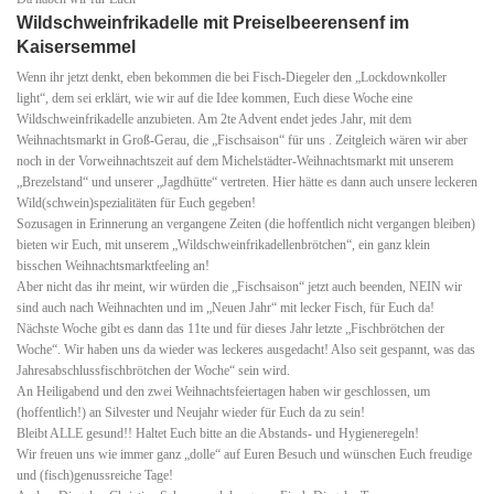
Wildschweinfrikadelle mit Preiselbeerensenf im
Kaisersemmel
Wenn ihr jetzt denkt, eben bekommen die bei Fisch-Diegeler den „Lockdownkoller
light“, dem sei erklärt, wie wir auf die Idee kommen, Euch diese Woche eine
Wildschweinfrikadelle anzubieten. Am 2te Advent endet jedes Jahr, mit dem
Weihnachtsmarkt in Groß-Gerau, die „Fischsaison“ für uns . Zeitgleich wären wir aber
noch in der Vorweihnachtszeit auf dem Michelstädter-Weihnachtsmarkt mit unserem
„Brezelstand“ und unserer „Jagdhütte“ vertreten. Hier hätte es dann auch unsere leckeren
Wild(schwein)spezialitäten für Euch gegeben!
Sozusagen in Erinnerung an vergangene Zeiten (die hoffentlich nicht vergangen bleiben)
bieten wir Euch, mit unserem „Wildschweinfrikadellenbrötchen“, ein ganz klein
bisschen Weihnachtsmarktfeeling an!
Aber nicht das ihr meint, wir würden die „Fischsaison“ jetzt auch beenden, NEIN wir
sind auch nach Weihnachten und im „Neuen Jahr“ mit lecker Fisch, für Euch da!
Nächste Woche gibt es dann das 11te und für dieses Jahr letzte „Fischbrötchen der
Woche“. Wir haben uns da wieder was leckeres ausgedacht! Also seit gespannt, was das
Jahresabschlussfischbrötchen der Woche“ sein wird.
An Heiligabend und den zwei Weihnachtsfeiertagen haben wir geschlossen, um
(hoffentlich!) an Silvester und Neujahr wieder für Euch da zu sein!
Bleibt ALLE gesund!! Haltet Euch bitte an die Abstands- und Hygieneregeln!
Wir freuen uns wie immer ganz „dolle“ auf Euren Besuch und wünschen Euch freudige
und (fisch)genussreiche Tage!