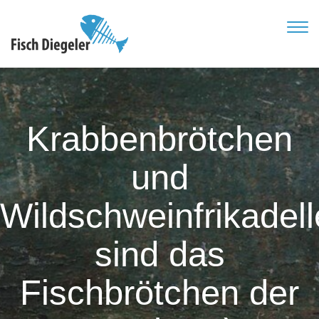
TOG
NAVI
Krabbenbrötchen
und
Wildschweinfrikadell
sind das
Fischbrötchen der