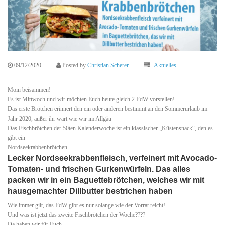
09/12/2020
Posted by
Christian Scherer
Aktuelles
Moin beisammen!
Es ist Mittwoch und wir möchten Euch heute gleich 2 FdW vorstellen!
Das erste Brötchen erinnert den ein oder anderen bestimmt an den Sommerurlaub im
Jahr 2020, außer ihr wart wie wir im Allgäu
Das Fischbrötchen der 50ten Kalenderwoche ist ein klassischer „Küstensnack“, den es
gibt ein
Nordseekrabbenbrötchen
Lecker Nordseekrabbenfleisch, verfeinert mit Avocado-
Tomaten- und frischen Gurkenwürfeln. Das alles
packen wir in ein Baguettebrötchen, welches wir mit
hausgemachter Dillbutter bestrichen haben
Wie immer gilt, das FdW gibt es nur solange wie der Vorrat reicht!
Und was ist jetzt das zweite Fischbrötchen der Woche????
Da haben wir für Euch