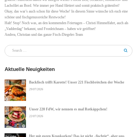
Lachsfilet an Bord. Wie immer per Hand filetiert und somit praktisch grätenfrei!
Okay, das war’s auch schon für diese Woche! In diesem Sinne wünsche ich euch eine
schöne und fischgenussreiche Restwoche!
Halt! Stop! Noch was, an den kommenden Feiertagen – Christi Himmelfahrt, auch als
„Vadderdag“ bekannt, und Fronleichnam – haben wir geöffnet!
Andrea, Christian und das ganze Fisch-Diegeler-Team
Aktuelle Neuigkeiten
Backfisch trifft Karotte! Unser 221 Fischbrötchen der Woche
29/07/2026
Unser 220 FdW, wir nennen es mal Rotkäppchen!
22/07/2026
Her mit euren Kronkorken! Das ist nicht „fischtig“, aber uns