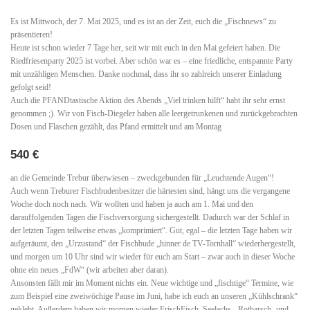
Es ist Mittwoch, der 7. Mai 2025, und es ist an der Zeit, euch die „Fischnews“ zu
präsentieren!
Heute ist schon wieder 7 Tage her, seit wir mit euch in den Mai gefeiert haben. Die
Riedfriesenparty 2025 ist vorbei. Aber schön war es – eine friedliche, entspannte Party
mit unzähligen Menschen. Danke nochmal, dass ihr so zahlreich unserer Einladung
gefolgt seid!
Auch die PFANDtastische Aktion des Abends „Viel trinken hilft“ habt ihr sehr ernst
genommen ;). Wir von Fisch-Diegeler haben alle leergetrunkenen und zurückgebrachten
Dosen und Flaschen gezählt, das Pfand ermittelt und am Montag
540 €
an die Gemeinde Trebur überwiesen – zweckgebunden für „Leuchtende Augen“!
Auch wenn Treburer Fischbudenbesitzer die härtesten sind, hängt uns die vergangene
Woche doch noch nach. Wir wollten und haben ja auch am 1. Mai und den
darauffolgenden Tagen die Fischversorgung sichergestellt. Dadurch war der Schlaf in
der letzten Tagen teilweise etwas „komprimiert“. Gut, egal – die letzten Tage haben wir
aufgeräumt, den „Urzustand“ der Fischbude „hinner de TV-Tornhall“ wiederhergestellt,
und morgen um 10 Uhr sind wir wieder für euch am Start – zwar auch in dieser Woche
ohne ein neues „FdW“ (wir arbeiten aber daran).
Ansonsten fällt mir im Moment nichts ein. Neue wichtige und „fischtige“ Termine, wie
zum Beispiel eine zweiwöchige Pause im Juni, habe ich euch an unseren „Kühlschrank“
geklebt. Außerdem haben wir morgen wieder FrischFisch, Seelachs-, Rotbarsch- und