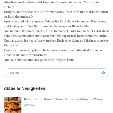
Also diese Woche gleich mal 4 Tage Fisch-Diegeler hinter der TV-Turnhalle
Trebur!
Übrigens haben wir auch wieder Stremellachs, FrischFisch und Nordseekrabben
an Bord der Andrea D.
Ansonsten sind wir den ganzen Winter für Euch da, wie immer am Donnerstag
und Freitag von 10 bis 18 Uhr und am Samstag von 10 bis 16 Uhr.
Am Treburer Weihnachtmarkt (7. + 8. Dezember) hinter und in der TV-Turnhalle
dann selbstverständlich mit erweiterten Öffnungszeiten! Dazu demnächst mehr.
Gut das war es für heute. Wir wünschen Euch eine schöne und fischgenussreiche
Restwoche!
Egal wo ihr hingeht, egal was ihr tut, macht was draus! Aber denkt dran, in
Trewwer ist immer Meer/Mehr los!
Andrea, Christian und das ganze Fisch-Diegeler Team
Aktuelle Neuigkeiten
Backfisch trifft Karotte! Unser 221 Fischbrötchen der Woche
29/07/2026