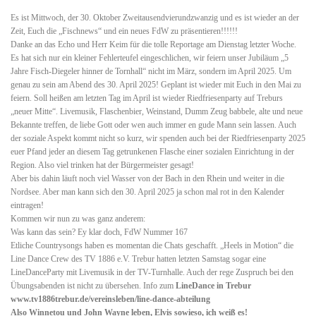
Es ist Mittwoch, der 30. Oktober Zweitausendvierundzwanzig und es ist wieder an der
Zeit, Euch die „Fischnews“ und ein neues FdW zu präsentieren!!!!!!
Danke an das Echo und Herr Keim für die tolle Reportage am Dienstag letzter Woche.
Es hat sich nur ein kleiner Fehlerteufel eingeschlichen, wir feiern unser Jubiläum „5
Jahre Fisch-Diegeler hinner de Tornhall“ nicht im März, sondern im April 2025. Um
genau zu sein am Abend des 30. April 2025! Geplant ist wieder mit Euch in den Mai zu
feiern. Soll heißen am letzten Tag im April ist wieder Riedfriesenparty auf Treburs
„neuer Mitte“. Livemusik, Flaschenbier, Weinstand, Dumm Zeug babbele, alte und neue
Bekannte treffen, de liebe Gott oder wen auch immer en gude Mann sein lassen. Auch
der soziale Aspekt kommt nicht so kurz, wir spenden auch bei der Riedfriesenparty 2025
euer Pfand jeder an diesem Tag getrunkenen Flasche einer sozialen Einrichtung in der
Region. Also viel trinken hat der Bürgermeister gesagt!
Aber bis dahin läuft noch viel Wasser von der Bach in den Rhein und weiter in die
Nordsee. Aber man kann sich den 30. April 2025 ja schon mal rot in den Kalender
eintragen!
Kommen wir nun zu was ganz anderem:
Was kann das sein? Ey klar doch, FdW Nummer 167
Etliche Countrysongs haben es momentan die Chats geschafft. „Heels in Motion“ die
Line Dance Crew des TV 1886 e.V. Trebur hatten letzten Samstag sogar eine
LineDanceParty mit Livemusik in der TV-Turnhalle. Auch der rege Zuspruch bei den
Übungsabenden ist nicht zu übersehen. Info zum
LineDance in Trebur
www.tv1886trebur.de/vereinsleben/line-dance-abteilung
Also Winnetou und John Wayne leben, Elvis sowieso, ich weiß es!