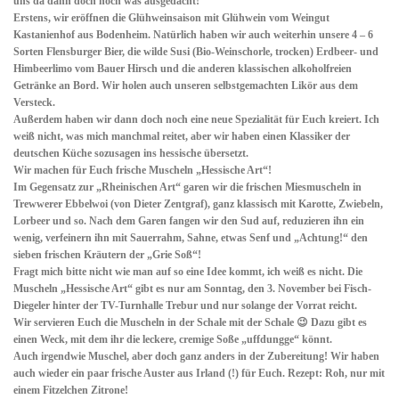
uns da dann doch noch was ausgedacht!
Erstens, wir eröffnen die Glühweinsaison mit Glühwein vom Weingut
Kastanienhof aus Bodenheim. Natürlich haben wir auch weiterhin unsere 4 – 6
Sorten Flensburger Bier, die wilde Susi (Bio-Weinschorle, trocken) Erdbeer- und
Himbeerlimo vom Bauer Hirsch und die anderen klassischen alkoholfreien
Getränke an Bord. Wir holen auch unseren selbstgemachten Likör aus dem
Versteck.
Außerdem haben wir dann doch noch eine neue Spezialität für Euch kreiert. Ich
weiß nicht, was mich manchmal reitet, aber wir haben einen Klassiker der
deutschen Küche sozusagen ins hessische übersetzt.
Wir machen für Euch frische
Muscheln „Hessische Art“
!
Im Gegensatz zur „Rheinischen Art“ garen wir die frischen Miesmuscheln in
Trewwerer Ebbelwoi (von Dieter Zentgraf), ganz klassisch mit Karotte, Zwiebeln,
Lorbeer und so. Nach dem Garen fangen wir den Sud auf, reduzieren ihn ein
wenig, verfeinern ihn mit Sauerrahm, Sahne, etwas Senf und „Achtung!“ den
sieben frischen Kräutern der „Grie Soß“!
Fragt mich bitte nicht wie man auf so eine Idee kommt, ich weiß es nicht. Die
Muscheln „Hessische Art“ gibt es nur am Sonntag, den 3. November bei Fisch-
Diegeler hinter der TV-Turnhalle Trebur und nur solange der Vorrat reicht.
Wir servieren Euch die Muscheln in der Schale mit der Schale 😉 Dazu gibt es
einen Weck, mit dem ihr die leckere, cremige Soße „uffdungge“ könnt.
Auch irgendwie Muschel, aber doch ganz anders in der Zubereitung! Wir haben
auch wieder ein paar
frische Auster aus Irland (!)
für Euch. Rezept: Roh, nur mit
einem Fitzelchen Zitrone!