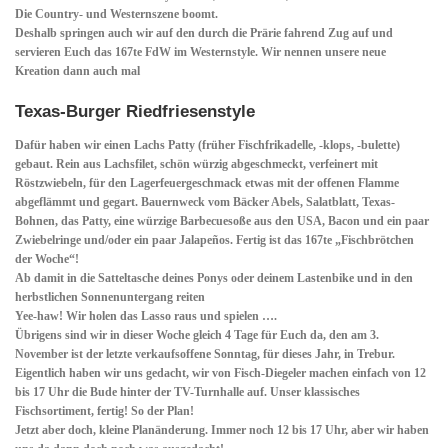
Die Country- und Westernszene boomt.
Deshalb springen auch wir auf den durch die Prärie fahrend Zug auf und
servieren Euch das 167te FdW im Westernstyle. Wir nennen unsere neue
Kreation dann auch mal
Texas-Burger Riedfriesenstyle
Dafür haben wir einen Lachs Patty (früher Fischfrikadelle, -klops, -bulette)
gebaut. Rein aus Lachsfilet, schön würzig abgeschmeckt, verfeinert mit
Röstzwiebeln, für den Lagerfeuergeschmack etwas mit der offenen Flamme
abgeflämmt und gegart. Bauernweck vom Bäcker Abels, Salatblatt, Texas-
Bohnen, das Patty, eine würzige Barbecuesoße aus den USA, Bacon und ein paar
Zwiebelringe und/oder ein paar Jalapeños. Fertig ist das 167te „Fischbrötchen
der Woche“!
Ab damit in die Satteltasche deines Ponys oder deinem Lastenbike und in den
herbstlichen Sonnenuntergang reiten
Yee-haw! Wir holen das Lasso raus und spielen ….
Übrigens sind wir in dieser Woche gleich
4 Tage für Euch da
, den am 3.
November ist der letzte verkaufsoffene Sonntag, für dieses Jahr, in Trebur.
Eigentlich haben wir uns gedacht, wir von Fisch-Diegeler machen einfach von 12
bis 17 Uhr die Bude hinter der TV-Turnhalle auf. Unser klassisches
Fischsortiment, fertig! So der Plan!
Jetzt aber doch, kleine Planänderung. Immer noch 12 bis 17 Uhr, aber wir haben