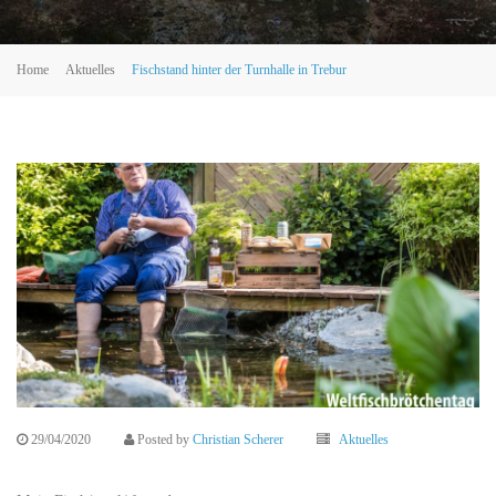
Home
Aktuelles
Fischstand hinter der Turnhalle in Trebur
29/04/2020
Posted by
Christian Scherer
Aktuelles