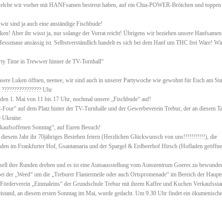
elche wir vorher mit HANFsamen bestreut haben, auf ein Chia-POWER-Brötchen und toppen
r wir sind ja auch eine anständige Fischbude!
cken! Aber ihr wisst ja, nur solange der Vorrat reicht! Übrigens wir beziehen unsere Hanfsamen
senaue ansässig ist. Selbstverständlich handelt es sich bei dem Hanf um THC frei Ware! Wir
arty Time in Trewwer hinner de TV-Tornhall“
nsere Luken öffnen, neenee, wir sind auch in unserer Partywoche wie gewohnt für Euch am Sta
 ???????????????? Uhr
 den 1. Mai von 11 bis 17 Uhr, nochmal unsere „Fischbude“ auf!
Four“ auf dem Platz hinter der TV-Turnhalle und der Gewerbeverein Trebur, der an diesem T
e Ukraine.
rkaufsoffenen Sonntag“, auf Euren Besuch!
n diesem Jahr ihr 70jähriges Bestehen feiern (Herzlichen Glückwunsch von uns!!!!!!!!!!!), die
aden im Frankfurter Hof, Gsantamaria und der Spargel & Erdbeerhof Hirsch (Hofladen geöffnet
sell ihre Runden drehen und es ist eine Autoausstellung vom Autozentrum Goeres zu bewunde
h bei der „Weed“ um die „Treburer Flaniermeile oder auch Ortspromenade“ im Bereich der Haupts
n Förderverein „Einmaleins“ der Grundschule Trebur mit ihrem Kaffee und Kuchen Verkaufssta
eistand, an diesem ersten Sonntag im Mai, wurde gedacht. Um 9.30 Uhr findet ein ökumenisch