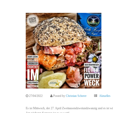
27/04/2022
Posted by
Christian Scherer
Aktuelles
Es ist Mittwoch, der 27. April Zweitausendzweiundzwanzig und es ist wi
Am nächsten Samstag ist es so weit!