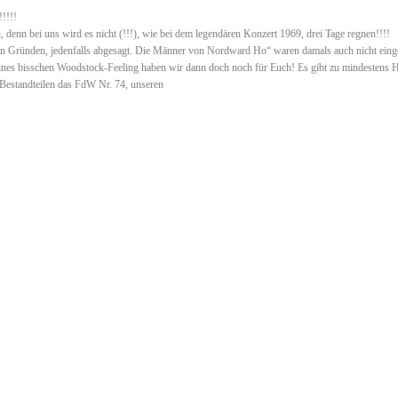
!!!!
 denn bei uns wird es nicht (!!!), wie bei dem legendären Konzert 1969, drei Tage regnen!!!!
en Gründen, jedenfalls abgesagt. Die Männer von Nordward Ho“ waren damals auch nicht eing
kleines bisschen Woodstock-Feeling haben wir dann doch noch für Euch! Es gibt zu mindesten
Bestandteilen das FdW Nr. 74, unseren