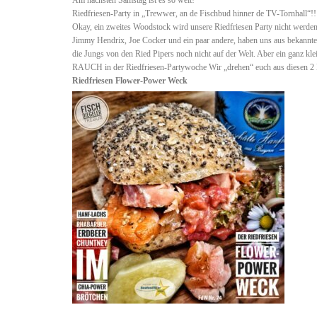
Riedfriesen-Party in „Trewwer, an de Fischbud hinner de TV-Tornhall“!!!
Okay, ein zweites Woodstock wird unsere Riedfriesen Party nicht werden,
Jimmy Hendrix, Joe Cocker und ein paar andere, haben uns aus bekannt
die Jungs von den Ried Pipers noch nicht auf der Welt. Aber ein ganz 
RAUCH in der Riedfriesen-Partywoche Wir „drehen“ euch aus diesen 2 
Riedfriesen Flower-Power Weck