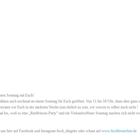
önen Sonntag mit Euch!
adition auch nochmal an einem Sonntag für Euch geöffnet. Von 11 bis 18 Uhr, dann aber ganz o
verraten wir Euch in der nächsten Woche (um ehrlich zu sein, wir wissen es selber noch nicht !
 los, weil so eine „Riedfriesen-Party“ und ein Verkaufsoffener Sonntag machen sich nicht von
 uns hier auf Facebook und Instagram fisch_diegeler oder schaut auf
www.fischbroetchen.de