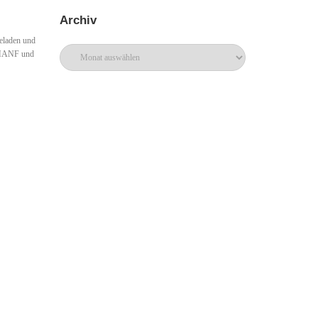
Archiv
eladen und
Archiv
s HANF und