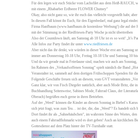
Für den legen wir euch Stücke vom Lachsfilet aus dem Heiß-RAUCH, w
mit einem „Rhabarber Erdbeere FLOWER Chutney“
Okay, also nicht ganz so, wie ihr euch das vielleicht vorgestellt habt, abe
In diesem Fall könnt ihr Euch, für den Eigenbedarf, mal ganz legal einde
Firma Hanfbaum (www.hanfbaum.de kostenlose Werbung!) die auf der Hes
mit der Stimmung in der Riedfriesen-Party Woche ja nicht übertreiben
Also der Countdown läuft, am Samstag ab 18 Uhr ist es so weit! „It’s P
Alle Infos zur Party findet ihr unter
www.riedfriesen.de
Aber nicht das ihr denkt, wir würden in dieser Woche erst am Samstag u
immer am Donnerstag 10-18 Uhr, Freitag 10-18 Uhr und Samstag 10 bis
Und da wir gerade mal in Feierlaune sind, machen wir auch am Sonntag,
Im Rahmen des „Verkaufsoffenen Sonntag“ spielt nämlich die Band „Hot-
Veranstalter ist, sammelt auf dem dortigen Frühschoppen Spenden für di
Folgende Geschäfte freuen sich an diesem, vom GVT veranstalteten „Ve
Ganz klar, wir von Fisch Diegeler natürlich, aber auch Mode Britz, die i
Buchhandlung Seitenweise, Sabines Mode, Fahrrad Claus, der Literaturl
Oberach) begrüßen euch gerne in ihren Betrieben.
Auf der „Weed“ können die Kinder an diesem Sonntag in Biebel´s Karus
sich jetzt fragt, was zum Teu… ist der, die, das „Weed“? Es handelt sic
Dort findet ihr als „Sahnehäubchen“, im wahrsten Sinne des Wortes, de
auch einem Fahrradflohmarkt wird es dort geben! Auch an kirchlichen B
Gottesdienst auf dem Platz hinter der TV-Turnhalle statt.