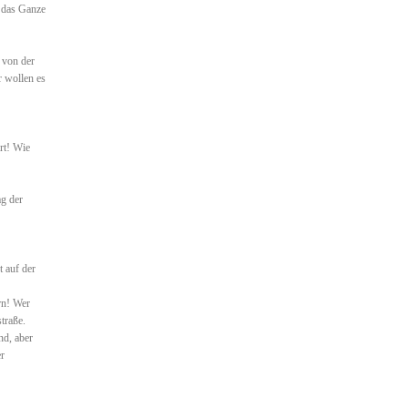
 das Ganze
 von der
 wollen es
rt! Wie
ag der
 auf der
rn! Wer
traße.
nd, aber
er