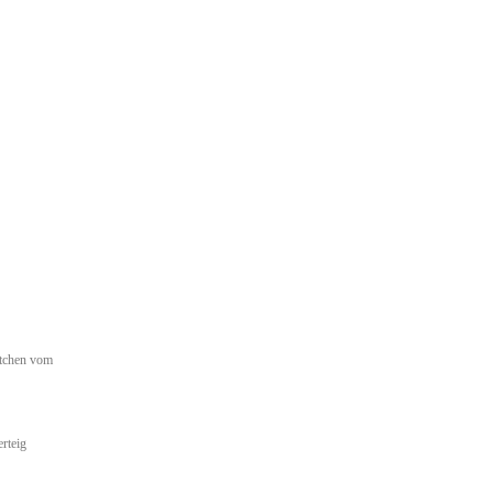
htchen vom
rteig