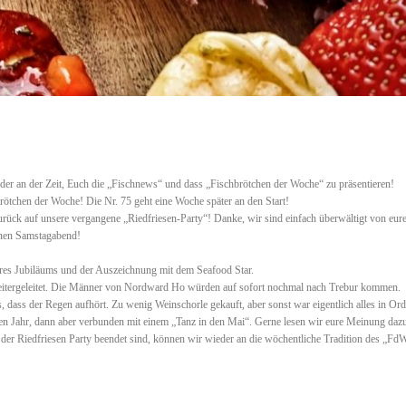
der an der Zeit, Euch die „Fischnews“ und dass „Fischbrötchen der Woche“ zu präsentieren!
ötchen der Woche! Die Nr. 75 geht eine Woche später an den Start!
rück auf unsere vergangene „Riedfriesen-Party“! Danke, wir sind einfach überwältigt von eu
knen Samstagabend!
res Jubiläums und der Auszeichnung mit dem Seafood Star.
eitergeleitet. Die Männer von Nordward Ho würden auf sofort nochmal nach Trebur kommen.
, dass der Regen aufhört. Zu wenig Weinschorle gekauft, aber sonst war eigentlich alles in O
sten Jahr, dann aber verbunden mit einem „Tanz in den Mai“. Gerne lesen wir eure Meinung daz
r Riedfriesen Party beendet sind, können wir wieder an die wöchentliche Tradition des „Fd