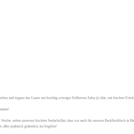
tchen und toppen das Ganze mit fruchtig-würziger Erdbeeren-Salsa (is klar, mit frischen Früc
utaten!
r Woche, neben unserem frischem Seelachsfilet, dass wir auch für unseren Backfischfisch in Bie
, alles praktisch grätenfrei, im Angebot!