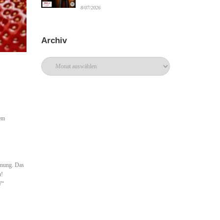
8/07/2026
Archiv
Archiv
rem
rdnung. Das
u!
W“