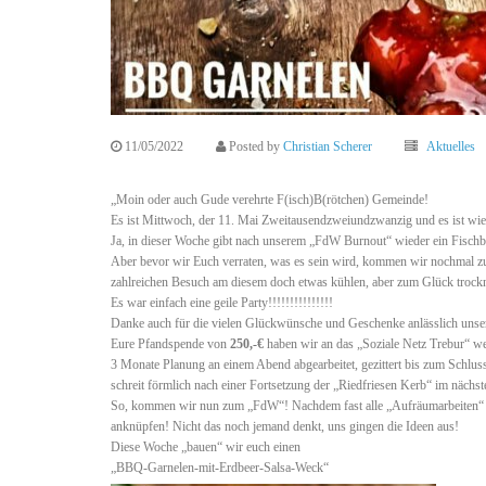
11/05/2022
Posted by
Christian Scherer
Aktuelles
„Moin oder auch Gude verehrte F(isch)B(rötchen) Gemeinde!
Es ist Mittwoch, der 11. Mai Zweitausendzweiundzwanzig und es ist wie
Ja, in dieser Woche gibt nach unserem „FdW Burnout“ wieder ein Fischbr
Aber bevor wir Euch verraten, was es sein wird, kommen wir nochmal zu
zahlreichen Besuch am diesem doch etwas kühlen, aber zum Glück troc
Es war einfach eine geile Party!!!!!!!!!!!!!!!
Danke auch für die vielen Glückwünsche und Geschenke anlässlich unse
Eure Pfandspende von
250,-€
haben wir an das „Soziale Netz Trebur“ w
3 Monate Planung an einem Abend abgearbeitet, gezittert bis zum Schluss
schreit förmlich nach einer Fortsetzung der „Riedfriesen Kerb“ im näch
So, kommen wir nun zum „FdW“! Nachdem fast alle „Aufräumarbeiten“ de
anknüpfen! Nicht das noch jemand denkt, uns gingen die Ideen aus!
Diese Woche „bauen“ wir euch einen
„BBQ-Garnelen-mit-Erdbeer-Salsa-Weck“