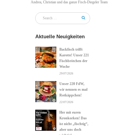
Andrea, Christian und das ganze Fisch-Diegeler Team
Aktuelle Neuigkeiten
Backfisch trifft
Karotte! Unser 221
Fischbrötchen der
Woche
29/07/2026
Unser 220 FdW,
wir nennen es mal
Rotkäppchen!
22/07/2026
Her mit euren
Kronkorken! Das
ist nicht „fischtig“,
aber uns doch