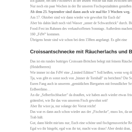
Ich glaube, bei den Fischnews in der letzten Woche hat man zwischen den
Nur noch ein paar Wochen in der Ihr unseren Fischspezialitäten genießen
Ab dem 23. September sind dann auch wir mal für 3 Wochen weg.
Am 17. Oktober sind wir dann wieder wie gewohnt für Euch da!
Aber bis dahin läuft noch viel Wasser „unner de Schwarzbrick“ durch. Bi
Food-Fest im Rahmen des verkaufsoffenen Sonntags. Außerdem machen wi
160 „FdW“ kommen.
Übrigens heute sind wir schon bei dem 158ten angelangt. Es gibt eine
Croissantschnecke mit Räucherlachs und 
Das ist ein rundes buttriges Croissant-Brötchen belegt mit feinem Räuch
(Heidelbeeren)
Wie immer ist das FdW eine „Limited Edition“! Soll heißen, wenn weg da
Tja, was gibt es sonst noch von „hinner de Tornhall“ zu berichten? Die
Euren Fang auch in unserem „gemütlichen Biergarten mit freundlicher Se
Erdbeerlimo…
An die „Selberfischbacker“ da draußen, wir haben auch wieder etwas fris
grätenfrei, wie Ihr das von unserem Fisch gewohnt seit!
Aber Ihr wisst ja, nur solange der Vorrat reicht!
Das war es dann auch schon wieder aus der „Fischecke“, muss los, da u
Trab hält.
Gut, dann bleibt mir/uns nur, Euch eine schöne und fischgenussreiche 
Egal wo ihr hingeht, egal was ihr tut, macht was draus! Aber denkt dran