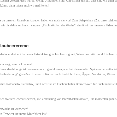
 Zeilen gelesen, dass wir ein wenig Urlaubsreif sind. Um ehrlich zu sein, dass sind wir auch s
 könnt, dann haben auch wir mal Ferien!
s zu unserem Urlaub in Kroatien haben wir noch viel vor! Zum Beispiel am 22.9. unser kleines
r bis dahin auch noch ein paar „Fischbrötchen der Woche“, damit wir vor unserem Urlaub n
Blaubeercreme
erlachs und einer Creme aus Frischkäse, griechischen Joghurt, Sahnemeerrettich und frischen B
nn weg, wenn all dann all!
 Schwarzbachlounge ist momentan noch geschlossen, aber bei diesen tollen Spätsommerwetter kö
lbstbedienung“ genießen. In unserm Kühlschrank findet ihr Flens, Äppler, Softdrinks, Weinsch
ches Rotbarsch-, Seelachs-, und Lachsfilet im Fischereihafen Bremerhaven für Euch mitbestellt
nser zweiter Geschäftsbereich, die Vermietung von Brezelbackautomaten, uns momentan ganz s
Restwoche zu wünschen!
, in Trewwer ist immer Meer/Mehr los!