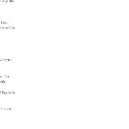
o langsam!
 Fisch-
och auf das
laubeeren
nnt Ihr
orle,
! Praktisch
chon auf