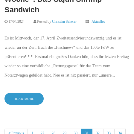
Sandwich
17/04/2024
Posted by
Christian Scherer
Aktuelles
Es ist Mittwoch, der 17. April Zweitausendvierundzwanzig und es ist
wieder an der Zeit, Euch die „Fischnews“ und das 150te FdW zu
präsentieren!!!!!! Erstmal ein großes Dankeschön, dass ihr letzten Freitag
wieder so eine vorbildliche „Rettungsgasse“ für das Team vom
Notarztwagen gebildet habt. Nee es ist nix passiert, nur „unsere...
READ MORE
(current)
Previous
1
27
28
29
30
31
32
33
34