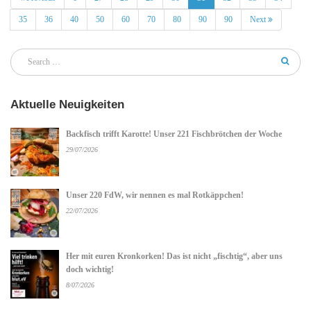
35
36
40
50
60
70
80
90
90
Next
Aktuelle Neuigkeiten
Backfisch trifft Karotte! Unser 221 Fischbrötchen der Woche
29/07/2026
Unser 220 FdW, wir nennen es mal Rotkäppchen!
22/07/2026
Her mit euren Kronkorken! Das ist nicht „fischtig“, aber uns
doch wichtig!
8/07/2026