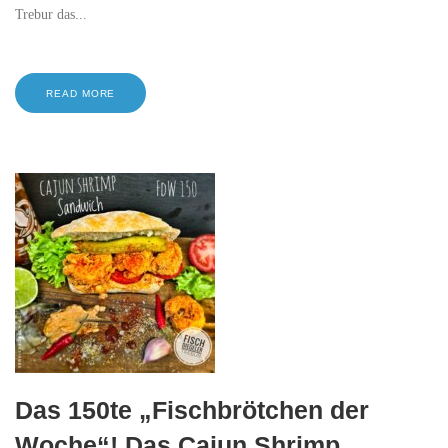
Trebur das...
READ MORE
Das 150te „Fischbrötchen der
Woche“! Das Cajun Shrimp