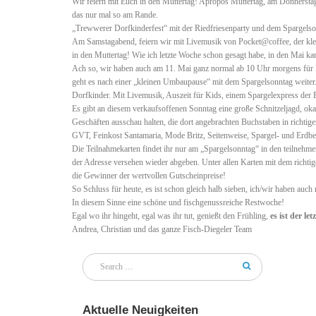
Wir feiern mit Euch in den Muttertag! Apropos Muttertag, am Donnerstag
das nur mal so am Rande.
„Trewwerer Dorfkinderfest“ mit der Riedfriesenparty und dem Spargels
Am Samstagabend, feiern wir mit Livemusik von Pocket@coffee, der klei
in den Muttertag! Wie ich letzte Woche schon gesagt habe, in den Mai kann
Ach so, wir haben auch am 11. Mai ganz normal ab 10 Uhr morgens für 
geht es nach einer „kleinen Umbaupause“ mit dem Spargelsonntag weiter. 
Dorfkinder. Mit Livemusik, Auszeit für Kids, einem Spargelexpress der 
Es gibt an diesem verkaufsoffenen Sonntag eine große Schnitzeljagd, ok
Geschäften ausschau halten, die dort angebrachten Buchstaben in richtig
GVT, Feinkost Santamaria, Mode Britz, Seitenweise, Spargel- und Erdbe
Die Teilnahmekarten findet ihr nur am „Spargelsonntag“ in den teilnehm
der Adresse versehen wieder abgeben. Unter allen Karten mit dem richt
die Gewinner der wertvollen Gutscheinpreise!
So Schluss für heute, es ist schon gleich halb sieben, ich/wir haben auc
In diesem Sinne eine schöne und fischgenussreiche Restwoche!
Egal wo ihr hingeht, egal was ihr tut, genießt den Frühling,
es ist der let
Andrea, Christian und das ganze Fisch-Diegeler Team
Aktuelle Neuigkeiten