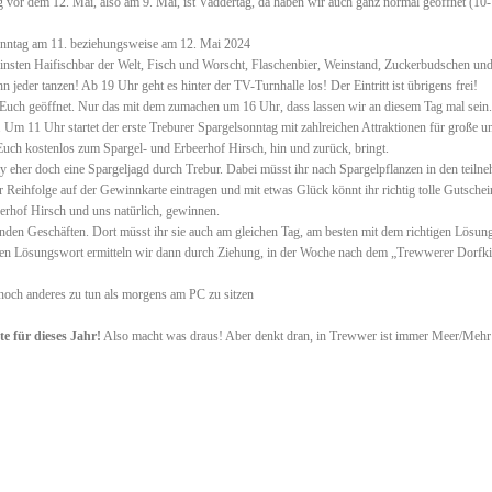
 vor dem 12. Mai, also am 9. Mai, ist Vaddertag, da haben wir auch ganz normal geöffnet (10
onntag am 11. beziehungsweise am 12. Mai 2024
nsten Haifischbar der Welt, Fisch und Worscht, Flaschenbier, Weinstand, Zuckerbudschen und
 jeder tanzen! Ab 19 Uhr geht es hinter der TV-Turnhalle los! Der Eintritt ist übrigens frei!
Euch geöffnet. Nur das mit dem zumachen um 16 Uhr, dass lassen wir an diesem Tag mal sein
Um 11 Uhr startet der erste Treburer Spargelsonntag mit zahlreichen Attraktionen für große u
Euch kostenlos zum Spargel- und Erbeerhof Hirsch, hin und zurück, bringt.
ay eher doch eine Spargeljagd durch Trebur. Dabei müsst ihr nach Spargelpflanzen in den teil
er Reihfolge auf der Gewinnkarte eintragen und mit etwas Glück könnt ihr richtig tolle Gutsche
erhof Hirsch und uns natürlich, gewinnen.
enden Geschäften. Dort müsst ihr sie auch am gleichen Tag, am besten mit dem richtigen Lösu
igen Lösungswort ermitteln wir dann durch Ziehung, in der Woche nach dem „Trewwerer Dorfki
h noch anderes zu tun als morgens am PC zu sitzen
zte für dieses Jahr!
Also macht was draus! Aber denkt dran, in Trewwer ist immer Meer/Mehr 