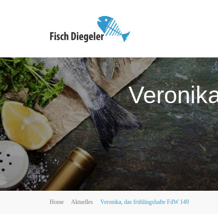
Veronika
Home
Aktuelles
Veronika, das frühlingshafte FdW 149