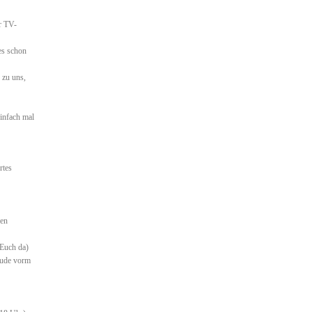
r TV-
es schon
 zu uns,
infach mal
rtes
den
 Euch da)
bude vorm