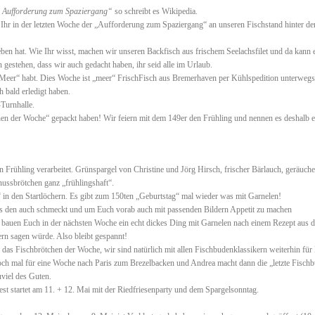
er Aufforderung zum Spaziergang“
so schreibt es Wikipedia.
Ihr in der letzten Woche der „Aufforderung zum Spaziergang“ an unseren Fischstand hinter de
eben hat. Wie Ihr wisst, machen wir unseren Backfisch aus frischem Seelachsfilet und da kann 
gestehen, dass wir auch gedacht haben, ihr seid alle im Urlaub.
 „Meer“ habt. Dies Woche ist „meer“ FrischFisch aus Bremerhaven per Kühlspedition unterwegs
h bald erledigt haben.
-Turnhalle.
chen der Woche“ gepackt haben! Wir feiern mit dem 149er den Frühling und nennen es deshalb e
 Frühling verarbeitet. Grünspargel von Christine und Jörg Hirsch, frischer Bärlauch, geräuche
nussbrötchen ganz „frühlingshaft“.
 in den Startlöchern. Es gibt zum 150ten „Geburtstag“ mal wieder was mit Garnelen!
 es den auch schmeckt und um Euch vorab auch mit passenden Bildern Appetit zu machen
ir bauen Euch in der nächsten Woche ein echt dickes Ding mit Garnelen nach einem Rezept aus 
rn sagen würde. Also bleibt gespannt!
das Fischbrötchen der Woche, wir sind natürlich mit allen Fischbudenklassikern weiterhin für
och mal für eine Woche nach Paris zum Brezelbacken und Andrea macht dann die „letzte Fisch
viel des Guten.
st startet am 11. + 12. Mai mit der Riedfriesenparty und dem Spargelsonntag.