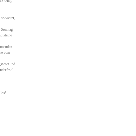
-18 Uhr),
 so weiter,
. Sonntag
nd kleine
nehmenden
ine vom
ngswort und
nderfest“
los!