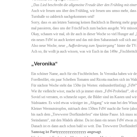
„Das Lied beschreibt die allgemeine Freude über den Frühling mit ein
Auch wir freuen uns über den Frühling, wir freuen uns umso mehr, dass 
Turnhalle so zahlreich nachgekommen seid!
Sorry, dass es am letzten Samstag keinen Backfisch in Bierteig mehr geg
mal passieren, dass uns der FrischFisch zum backen ausgeht. Wir müssen 
Okay, schauen wir mal, ob ihr auch in dieser Woche so viel Hunger auf
ein neues FdW ist auch kreiert und das mit dem Saharastaub soll sich auc
Also neue Woche, neue
„Aufforderung zum Spaziergang“
hinter die TV
Ach so, ihr wollt ja auch wissen, was wir Euch in das 149te „Fischbröt
„Veronika“
Ein schöner Name, auch für ein Fischbrötchen. In Veronika haben wir den
Forellenfilet, ein paar Scheiben Tomaten und Ricotta machen sich im Wal
Für nächste Woche steht das 150te (in Worten: einhundertfünfzig) „FdW“
Wie ihr vielleicht wisst, mache ich ja immer einen „FdW-Probelauf“, ob
Soviel sei verraten, es schmeckt super, die Bilder sind im Kasten und w
Südstaaten. Es wird etwas würziger im „Abgang“ wie man bei den Winze
Kleiner Wermutstropfen, mit/nach dem 150ten FdW macht die Serie (also 
bis nach dem „Trewwerer Dorfkinderfest“ eine kleine Pause. Ich muss n
Steindamm“, mit den Mädels alleine. Da ist dann ein neues FdW etwas zu
Danach ist es dann auch schon bald so weit. Das Trewwerer Dorfkinderfe
Samstag ist Partyyyyyyyyyyyyyyyy angesagt
.